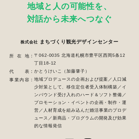
地域と人の可能性を、
対話から未来へつなぐ
まちづくり観光デザインセンター
株式会社
〒062-0035 北海道札幌市豊平区西岡5条12
所在地
丁目18-12
かとうけいこ（加藤肇子）
代表
地域プロデュースの企画および提案／人口減
事業内容
少対策として、移住定住者受入体制構築／
イ
ンバウンド受け入れのハード＆ソフト整備／
プロモーション・イベントの企画・制作・運
営／
人材育成を組み込んだ婚活事業のプロデ
ュース／新商品・プログラムの開発及び効果
的な情報発信