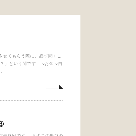
させてもらう際に、必ず聞くこ
」という問です。 ○お金 ○自
…
③
ズ最終回です。 まずこの学びの