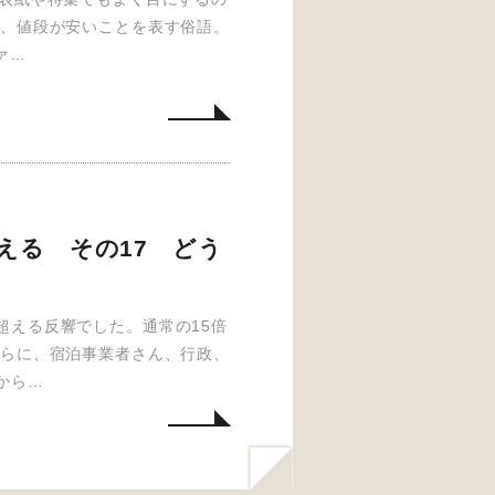
は、値段が安いことを表す俗語。
ァ…
える その17 どう
超える反響でした。通常の15倍
さらに、宿泊事業者さん、行政、
から…