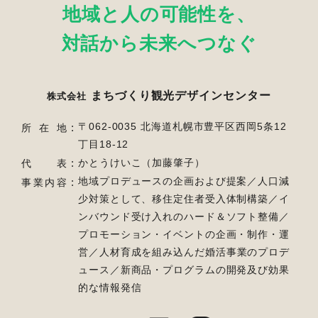
地域と人の可能性を、
対話から未来へつなぐ
まちづくり観光デザインセンター
株式会社
〒062-0035 北海道札幌市豊平区西岡5条12
所在地
丁目18-12
かとうけいこ（加藤肇子）
代表
地域プロデュースの企画および提案／人口減
事業内容
少対策として、移住定住者受入体制構築／
イ
ンバウンド受け入れのハード＆ソフト整備／
プロモーション・イベントの企画・制作・運
営／
人材育成を組み込んだ婚活事業のプロデ
ュース／新商品・プログラムの開発及び効果
的な情報発信