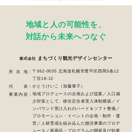
地域と人の可能性を、
対話から未来へつなぐ
まちづくり観光デザインセンター
株式会社
〒062-0035 北海道札幌市豊平区西岡5条12
所在地
丁目18-12
かとうけいこ（加藤肇子）
代表
地域プロデュースの企画および提案／人口減
事業内容
少対策として、移住定住者受入体制構築／
イ
ンバウンド受け入れのハード＆ソフト整備／
プロモーション・イベントの企画・制作・運
営／
人材育成を組み込んだ婚活事業のプロデ
ュース／新商品・プログラムの開発及び効果