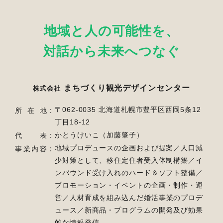
地域と人の可能性を、
対話から未来へつなぐ
まちづくり観光デザインセンター
株式会社
〒062-0035 北海道札幌市豊平区西岡5条12
所在地
丁目18-12
かとうけいこ（加藤肇子）
代表
地域プロデュースの企画および提案／人口減
事業内容
少対策として、移住定住者受入体制構築／
イ
ンバウンド受け入れのハード＆ソフト整備／
プロモーション・イベントの企画・制作・運
営／
人材育成を組み込んだ婚活事業のプロデ
ュース／新商品・プログラムの開発及び効果
的な情報発信