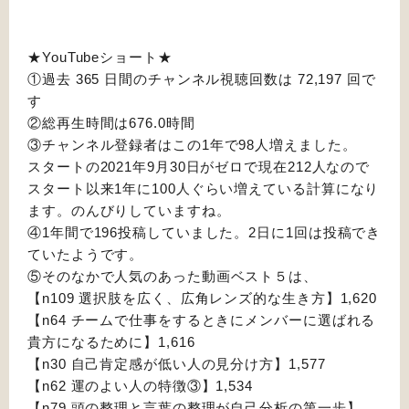
★YouTubeショート★
①過去 365 日間のチャンネル視聴回数は 72,197 回で
す
②総再生時間は676.0時間
③チャンネル登録者はこの1年で98人増えました。
スタートの2021年9月30日がゼロで現在212人なので
スタート以来1年に100人ぐらい増えている計算になり
ます。のんびりしていますね。
④1年間で196投稿していました。2日に1回は投稿でき
ていたようです。
⑤そのなかで人気のあった動画ベスト５は、
【n109 選択肢を広く、広角レンズ的な生き方】1,620
【n64 チームで仕事をするときにメンバーに選ばれる
貴方になるために】1,616
【n30 自己肯定感が低い人の見分け方】1,577
【n62 運のよい人の特徴③】1,534
【n79 頭の整理と言葉の整理が自己分析の第一歩】