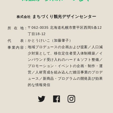
まちづくり観光デザインセンター
株式会社
〒062-0035 北海道札幌市豊平区西岡5条12
所在地
丁目18-12
かとうけいこ（加藤肇子）
代表
地域プロデュースの企画および提案／人口減
事業内容
少対策として、移住定住者受入体制構築／
イ
ンバウンド受け入れのハード＆ソフト整備／
プロモーション・イベントの企画・制作・運
営／
人材育成を組み込んだ婚活事業のプロデ
ュース／新商品・プログラムの開発及び効果
的な情報発信