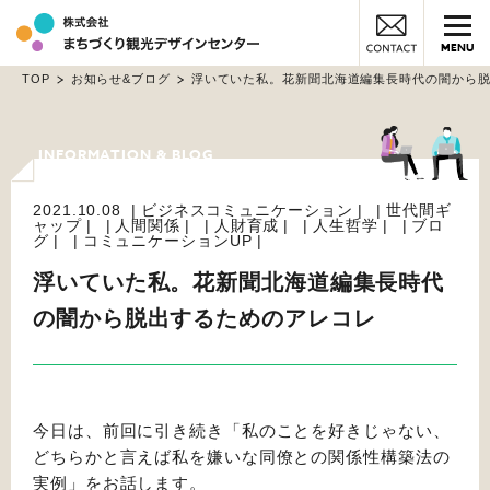
MENU
TOP
お知らせ&ブログ
浮いていた私。花新聞北海道編集長時代の闇から
2021.10.08
ビジネスコミュニケーション
世代間ギ
ャップ
人間関係
人財育成
人生哲学
ブロ
グ
コミュニケーションUP
浮いていた私。花新聞北海道編集長時代
の闇から脱出するためのアレコレ
今日は、前回に引き続き「私のことを好きじゃない、
どちらかと言えば私を嫌いな同僚との関係性構築法の
実例」をお話します。