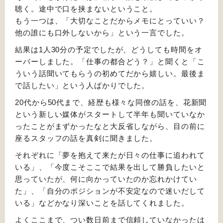
聴く。途中で口を挟まないということ。
もう一つは、「大切なことだからメモにとっていい？
他の誰にも口外しないから」という一言でした。
結果は1人30分の予定でしたが、どうしても時間をオ
ーバーしました。「仕事の都合どう？」と聞くと「こ
ういう話聞いてもらうの初めてだから嬉しい。最後ま
で話したい」という人ばかりでした。
20代から50代まで、経歴も様々な同僚の話を、花新聞
という新しい媒体がスタートして半年も聞いていなか
ったことがまずかったなと大反省しながら、目の前に
座るスタッフの話を真剣に聞きました。
それぞれに「夢を抱えて来たが日々の仕事に追われて
いる」、「今度こそここで結果を出して勝負したいと
思っていたが、何に向かっていたのか忘れかけてい
た」、「自分のポジションが不安定なので迷いだして
いる」などかなり深いことを話してくれました。
よくここまで、つい数日前まで信頼していなかったは