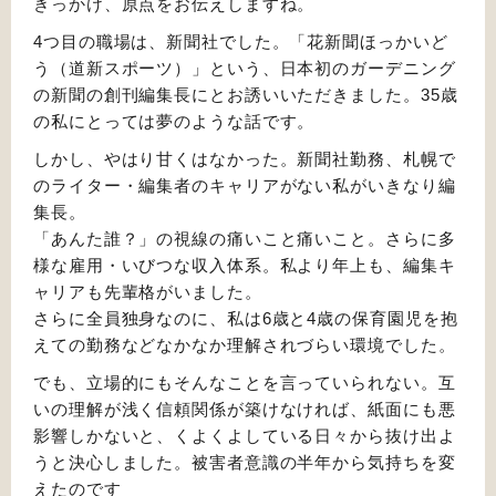
きっかけ、原点をお伝えしますね。
4つ目の職場は、新聞社でした。「花新聞ほっかいど
う（道新スポーツ）」という、日本初のガーデニング
の新聞の創刊編集長にとお誘いいただきました。35歳
の私にとっては夢のような話です。
しかし、やはり甘くはなかった。新聞社勤務、札幌で
のライター・編集者のキャリアがない私がいきなり編
集長。
「あんた誰？」の視線の痛いこと痛いこと。さらに多
様な雇用・いびつな収入体系。私より年上も、編集キ
ャリアも先輩格がいました。
さらに全員独身なのに、私は6歳と4歳の保育園児を抱
えての勤務などなかなか理解されづらい環境でした。
でも、立場的にもそんなことを言っていられない。互
いの理解が浅く信頼関係が築けなければ、紙面にも悪
影響しかないと、くよくよしている日々から抜け出よ
うと決心しました。被害者意識の半年から気持ちを変
えたのです