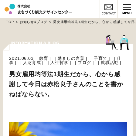
MENU
TOP
お知らせ&ブログ
男女雇用均等法1期生だから、心から感謝して今日
2021.06.03
教育
励ましの言葉
子育て
仕
事
人財育成
人生哲学
ブログ
就職活動
男女雇用均等法1期生だから、心から感
謝して今日は赤松良子さんのことを書か
ねばならない。