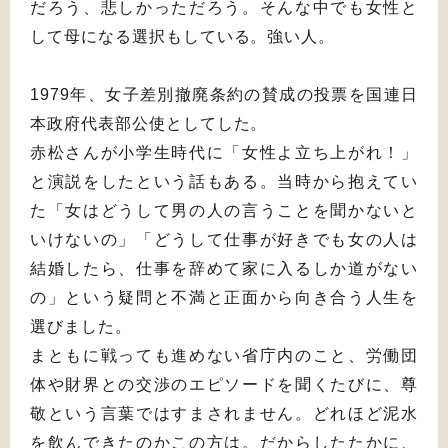
だろう、悲しかっただろう。そんな中でも女性と
して母になる選択もしている。強い人。
1979年、女子差別撤廃条約の賛成の投票を国連日
本政府代表部公使としてした。
赤松さんが小学生時代に「女性よ立ち上がれ！」
と演説をしたという話もある。当時から抱えてい
た「女はどうして男の人の言うことを聞かないと
いけないの」「どうして仕事が好きでも女の人は
結婚したら、仕事を辞めて家に入るしか道がない
の」という疑問と不満と正面から向き合う人生を
選びました。
まともに戦っても進めない省庁内のこと、労働団
体や財界との交渉のエピソードを聞くたびに、尊
敬という言葉ではすまされません。どれほど泥水
を飲んできたのかこの方は。だからしたたかに、