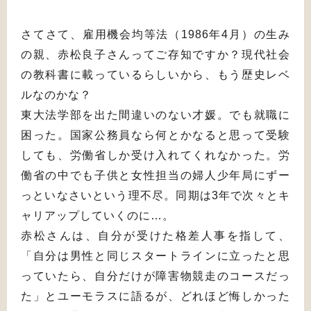
さてさて、雇用機会均等法（1986年4月）の生み
の親、赤松良子さんってご存知ですか？現代社会
の教科書に載っているらしいから、もう歴史レベ
ルなのかな？
東大法学部を出た間違いのない才媛。でも就職に
困った。国家公務員なら何とかなると思って受験
しても、労働省しか受け入れてくれなかった。労
働省の中でも子供と女性担当の婦人少年局にずー
っといなさいという理不尽。同期は3年で次々とキ
ャリアップしていくのに…。
赤松さんは、自分が受けた格差人事を指して、
「自分は男性と同じスタートラインに立ったと思
っていたら、自分だけが障害物競走のコースだっ
た」とユーモラスに語るが、どれほど悔しかった