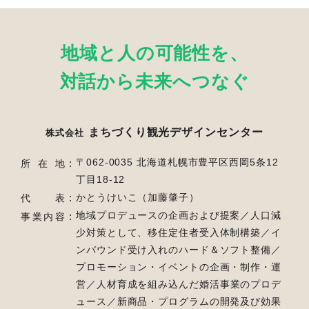
地域と人の可能性を、
対話から未来へつなぐ
まちづくり観光デザインセンター
株式会社
〒062-0035 北海道札幌市豊平区西岡5条12
所在地
丁目18-12
かとうけいこ（加藤肇子）
代表
地域プロデュースの企画および提案／人口減
事業内容
少対策として、移住定住者受入体制構築／
イ
ンバウンド受け入れのハード＆ソフト整備／
プロモーション・イベントの企画・制作・運
営／
人材育成を組み込んだ婚活事業のプロデ
ュース／新商品・プログラムの開発及び効果