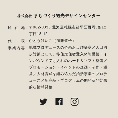
まちづくり観光デザインセンター
株式会社
〒062-0035 北海道札幌市豊平区西岡5条12
所在地
丁目18-12
かとうけいこ（加藤肇子）
代表
地域プロデュースの企画および提案／人口減
事業内容
少対策として、移住定住者受入体制構築／
イ
ンバウンド受け入れのハード＆ソフト整備／
プロモーション・イベントの企画・制作・運
営／
人材育成を組み込んだ婚活事業のプロデ
ュース／新商品・プログラムの開発及び効果
的な情報発信