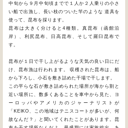
中旬から９月中旬頃までで１人か２人乗りの小さ
い船で出漁し、長い枝のついた竿のような 道具を
使って、昆布を採ります。
昆布は大きく分けると4種類。真昆布（函館沿
岸）、利尻昆布、日高昆布、そして羅臼昆布で
す。
昆布が１日で干し上がるような天気の良い日にだ
け、昆布漁は行われます。 収穫された昆布は、船
から下ろし、小石を敷き詰めた干場で干します。
この平らな石が敷き詰められた場所が海から割と
近い場所に、数多くあることを車中から見た、ヨ
ーロッパやアメリカのジャーナリストが
「KEIKO、この地域はテニスコートが多いが、何
故なんだ？」と聞いてくれたことがあります。昆
布を干す場所なんだよ。最盛期には家族総出、あ