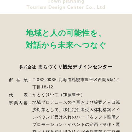
Town planning
Tourism Design Center Co., Ltd
地域と人の可能性を、
対話から未来へつなぐ
まちづくり観光デザインセンター
株式会社
〒062-0035 北海道札幌市豊平区西岡5条12
所在地
丁目18-12
かとうけいこ（加藤肇子）
代表
地域プロデュースの企画および提案／人口減
事業内容
少対策として、移住定住者受入体制構築／
イ
ンバウンド受け入れのハード＆ソフト整備／
プロモーション・イベントの企画・制作・運
営／
人材育成を組み込んだ婚活事業のプロデ